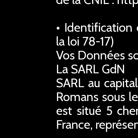
• Identificatio
la loi 78-17)
Vos Données son
La SARL GdN
SARL au capita
Romans sous le
est situé 5 ch
France, représe