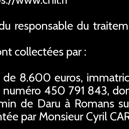
n du responsable du traite
t collectées par :
l de 8.600 euros, immatri
 numéro 450 791 843, dont 
emin de Daru à Romans sur
ntée par Monsieur Cyril CA