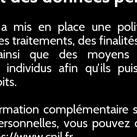
 mis en place une polit
s traitements, des finalité
ainsi que des moyens 
s individus afin qu’ils pu
its.
ormation complémentaire su
rsonnelles, vous pouvez co
ps://www.cnil.fr