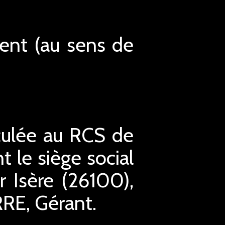
ment (au sens de
culée au RCS de
le siège social
 Isère (26100),
RRE, Gérant.