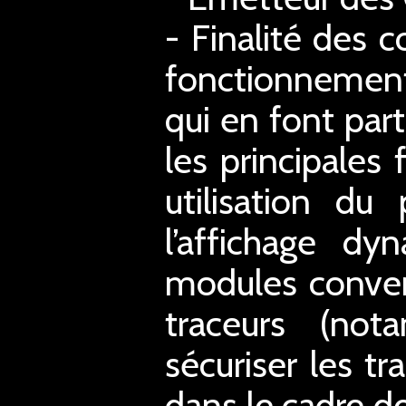
- Finalité des c
fonctionnement
qui en font part
les principales
utilisation du
l’affichage d
modules conver
traceurs (not
sécuriser les tr
dans le cadre de