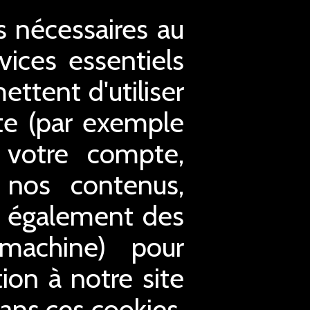
es nécessaires au
ices essentiels
ettent d'utiliser
ite (par exemple
à votre compte,
 nos contenus,
s également des
 machine) pour
tion à notre site
Sans ces cookies,