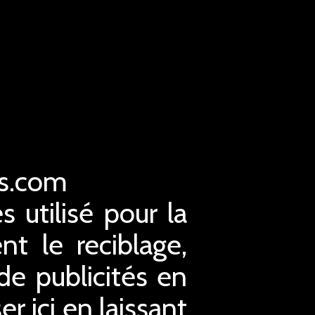
es.com
s utilisé pour la
nt le reciblage,
 de publicités en
r ici en laissant