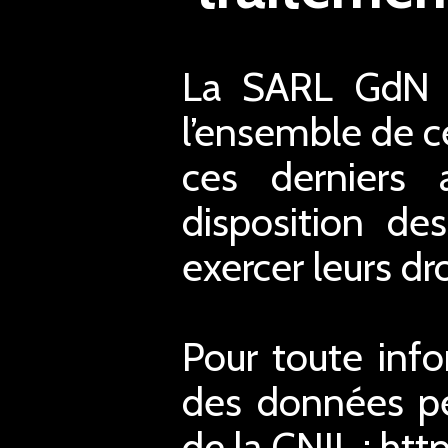
La SARL GdN a
l’ensemble de ce
ces derniers 
disposition de
exercer leurs dro
Pour toute inf
des données pe
de la CNIL : htt