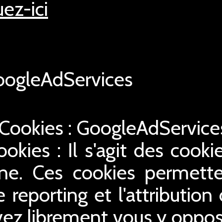
uez-ici
ogleAdServices
 Cookies : GoogleAdServic
ookies : Il s'agit des cookie
gne. Ces cookies permette
le reporting et l'attribution
ez librement vous y oppose