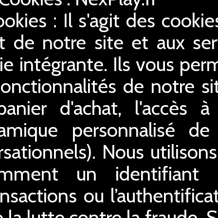
ookies : Il s'agit des cooki
 de notre site et aux serv
ie intégrante. Ils vous perm
 fonctionnalités de notre s
 panier d'achat, l'accès 
ynamique personnalisé de
sationnels). Nous utilison
amment un identifiant
ansactions ou l’authentifica
 la lutte contre la fraude. 