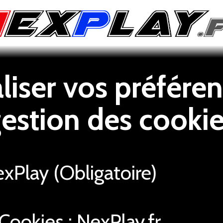
iser vos préféren
estion des cooki
Play (Obligatoire)
Cookies : NexPlay.fr