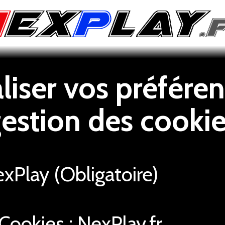
iser vos préféren
estion des cooki
Play (Obligatoire)
Cookies : NexPlay.fr