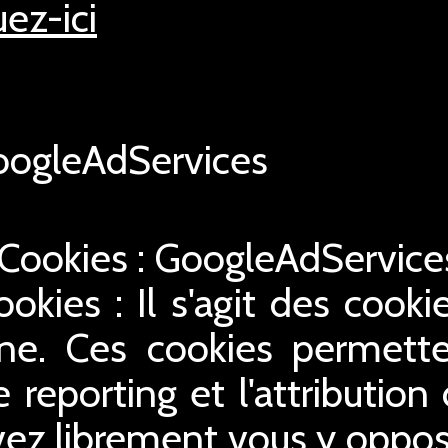
uez-ici
ogleAdServices
 Cookies : GoogleAdServic
ookies : Il s'agit des cookie
gne. Ces cookies permette
le reporting et l'attribution
ez librement vous y oppose