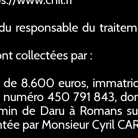
n du responsable du traite
t collectées par :
l de 8.600 euros, immatri
 numéro 450 791 843, dont 
emin de Daru à Romans sur
ntée par Monsieur Cyril CA