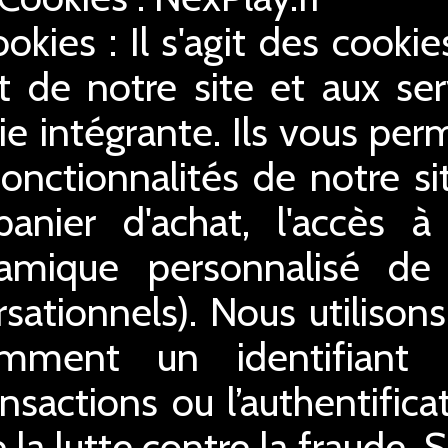
ookies : Il s'agit des cooki
 de notre site et aux serv
ie intégrante. Ils vous perm
 fonctionnalités de notre s
 panier d'achat, l'accès 
ynamique personnalisé de
sationnels). Nous utilison
amment un identifiant
ansactions ou l’authentifica
 la lutte contre la fraude. 