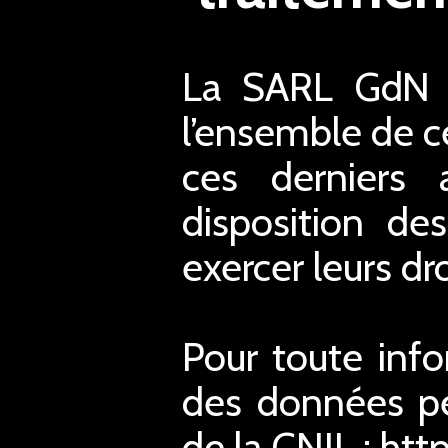
La SARL GdN a
l’ensemble de ce
ces derniers 
disposition de
exercer leurs dro
Pour toute inf
des données pe
de la CNIL : htt