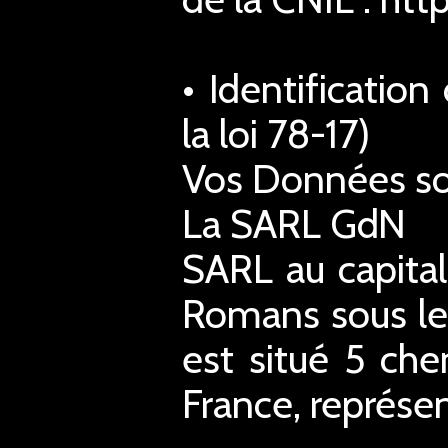
• Identificatio
la loi 78-17)
Vos Données son
La SARL GdN
SARL au capita
Romans sous le
est situé 5 ch
France, représe