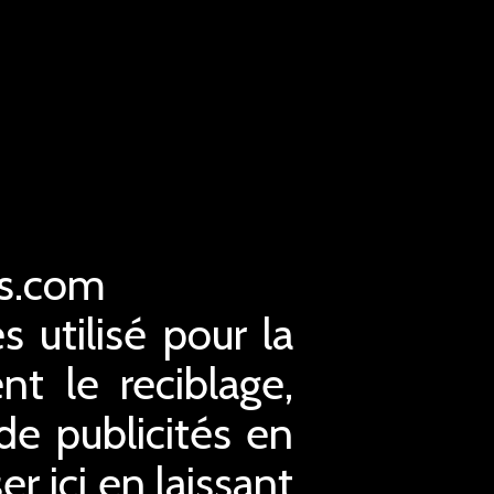
es.com
s utilisé pour la
nt le reciblage,
 de publicités en
r ici en laissant