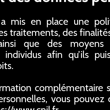
 mis en place une polit
s traitements, des finalité
ainsi que des moyens 
s individus afin qu’ils pu
its.
ormation complémentaire su
rsonnelles, vous pouvez co
ps://www.cnil.fr