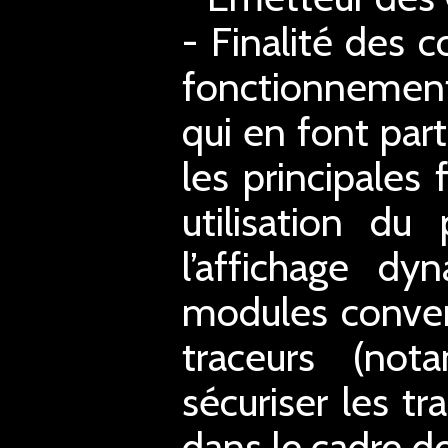
- Finalité des c
fonctionnement
qui en font part
les principales
utilisation du
l’affichage d
modules conver
traceurs (not
sécuriser les tr
dans le cadre de