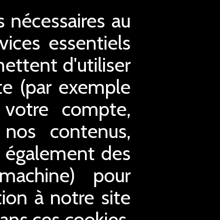
es nécessaires au
ices essentiels
ettent d'utiliser
ite (par exemple
à votre compte,
 nos contenus,
s également des
 machine) pour
tion à notre site
Sans ces cookies,