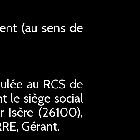
ment (au sens de
culée au RCS de
le siège social
 Isère (26100),
RRE, Gérant.