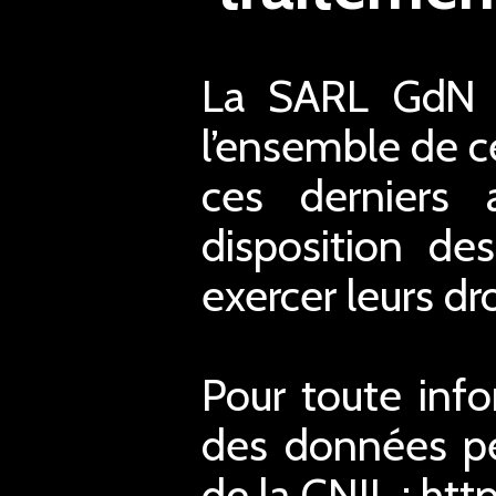
La SARL GdN a
l’ensemble de ce
ces derniers 
disposition de
exercer leurs dro
Pour toute inf
des données pe
de la CNIL : htt