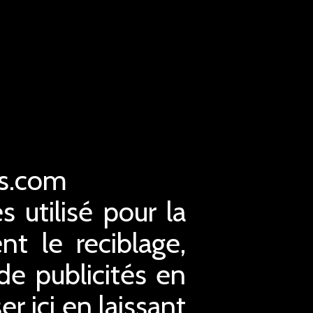
es.com
s utilisé pour la
nt le reciblage,
 de publicités en
r ici en laissant