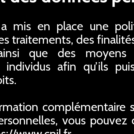
 mis en place une polit
s traitements, des finalité
ainsi que des moyens 
s individus afin qu’ils pu
its.
ormation complémentaire su
rsonnelles, vous pouvez co
ps://www.cnil.fr