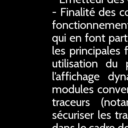
- Finalité des c
fonctionnement
qui en font part
les principales
utilisation du
l’affichage d
modules conver
traceurs (not
sécuriser les tr
dans le cadre de