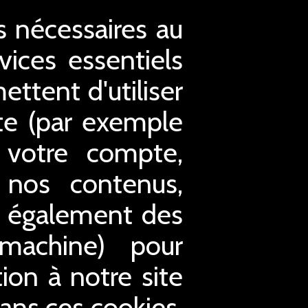
es nécessaires au
ices essentiels
ettent d'utiliser
ite (par exemple
à votre compte,
 nos contenus,
s également des
 machine) pour
tion à notre site
Sans ces cookies,