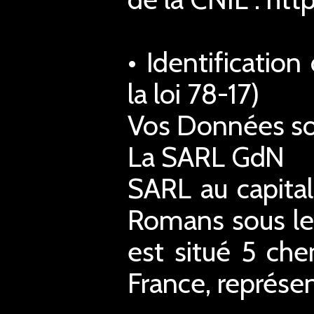
• Identificatio
la loi 78-17)
Vos Données son
La SARL GdN
SARL au capita
Romans sous le
est situé 5 ch
France, représe