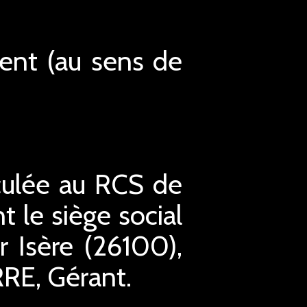
ment (au sens de
culée au RCS de
le siège social
 Isère (26100),
RRE, Gérant.