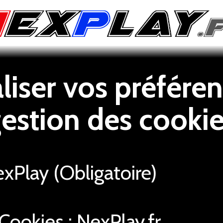
iser vos préféren
estion des cooki
Play (Obligatoire)
Cookies : NexPlay.fr