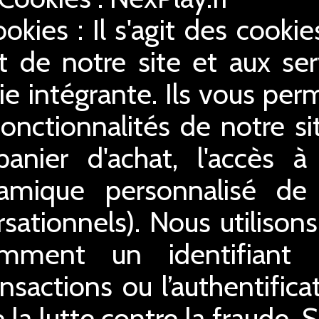
ookies : Il s'agit des cooki
 de notre site et aux serv
ie intégrante. Ils vous perm
 fonctionnalités de notre s
 panier d'achat, l'accès 
ynamique personnalisé de
sationnels). Nous utilison
amment un identifiant
ansactions ou l’authentifica
 la lutte contre la fraude. 