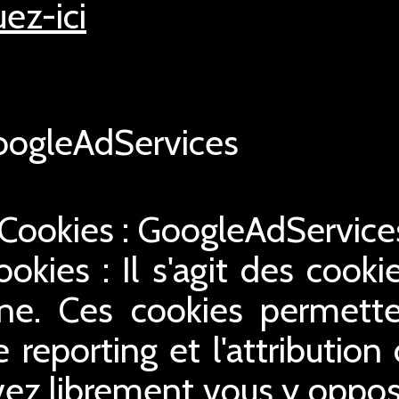
uez-ici
ogleAdServices
 Cookies : GoogleAdServic
ookies : Il s'agit des cookie
gne. Ces cookies permette
le reporting et l'attribution
ez librement vous y oppose