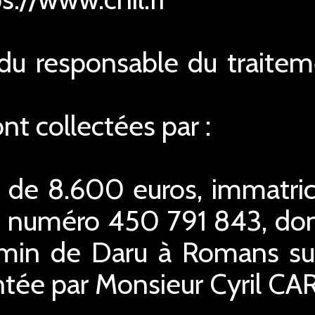
n du responsable du traite
t collectées par :
l de 8.600 euros, immatri
 numéro 450 791 843, dont 
emin de Daru à Romans sur
ntée par Monsieur Cyril CA