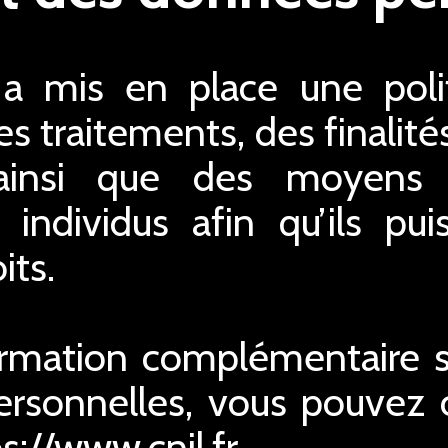
 mis en place une polit
s traitements, des finalité
ainsi que des moyens 
s individus afin qu’ils pu
its.
ormation complémentaire su
rsonnelles, vous pouvez co
ps://www.cnil.fr