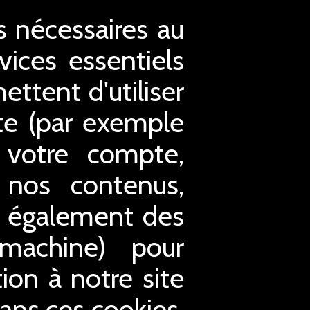
es nécessaires au
ices essentiels
ettent d'utiliser
ite (par exemple
à votre compte,
 nos contenus,
s également des
 machine) pour
tion à notre site
Sans ces cookies,