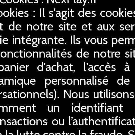
ookies : Il s'agit des cooki
 de notre site et aux serv
ie intégrante. Ils vous perm
 fonctionnalités de notre s
 panier d'achat, l'accès 
ynamique personnalisé de
sationnels). Nous utilison
amment un identifiant
ansactions ou l’authentifica
 la lutte contre la fraude. 