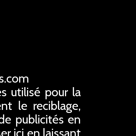
es.com
s utilisé pour la
nt le reciblage,
 de publicités en
r ici en laissant