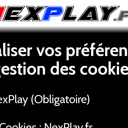
iser vos préféren
estion des cooki
Play (Obligatoire)
Cookies : NexPlay.fr