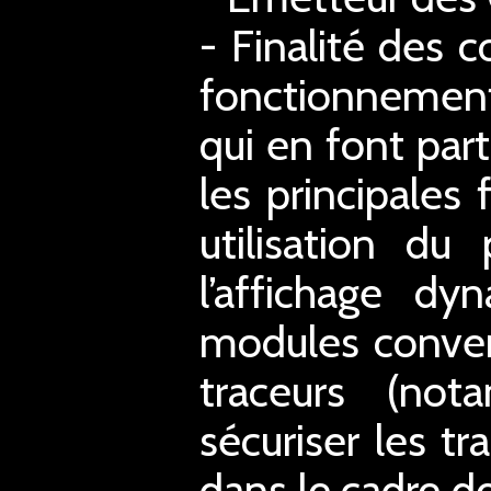
- Finalité des c
fonctionnement
qui en font part
les principales
utilisation du
l’affichage d
modules conver
traceurs (not
sécuriser les tr
dans le cadre de