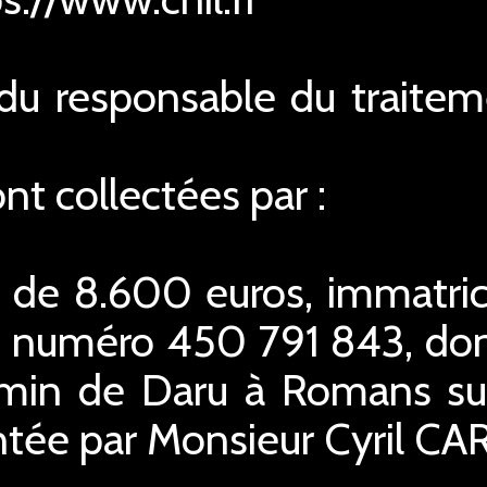
n du responsable du traite
t collectées par :
l de 8.600 euros, immatri
 numéro 450 791 843, dont 
emin de Daru à Romans sur
ntée par Monsieur Cyril CA