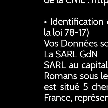
• Identificatio
la loi 78-17)
Vos Données son
La SARL GdN
SARL au capita
Romans sous le
est situé 5 ch
France, représe