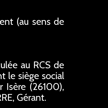
ment (au sens de
culée au RCS de
le siège social
 Isère (26100),
RRE, Gérant.