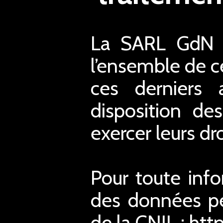
La SARL GdN a
l’ensemble de ce
ces derniers 
disposition de
exercer leurs dro
Pour toute inf
des données pe
de la CNIL : htt