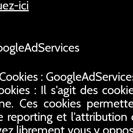
uez-ici
ogleAdServices
 Cookies : GoogleAdServic
ookies : Il s'agit des cookie
gne. Ces cookies permette
le reporting et l'attribution
ez librement vous y oppose