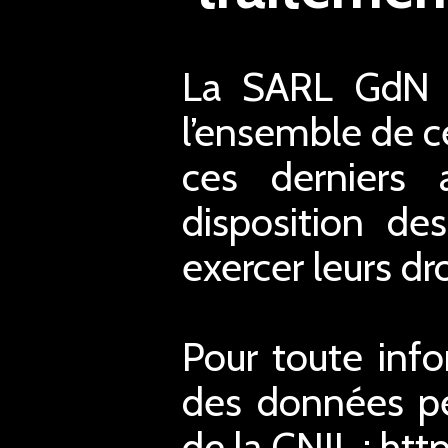
La SARL GdN a
l’ensemble de ce
ces derniers 
disposition de
exercer leurs dro
Pour toute inf
des données pe
de la CNIL : htt