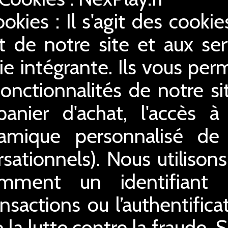
ookies : Il s'agit des cooki
 de notre site et aux serv
ie intégrante. Ils vous perm
 fonctionnalités de notre s
 panier d'achat, l'accès 
ynamique personnalisé de
sationnels). Nous utilison
amment un identifiant
ansactions ou l’authentifica
 la lutte contre la fraude. 