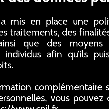
 mis en place une polit
s traitements, des finalité
ainsi que des moyens 
s individus afin qu’ils pu
its.
ormation complémentaire su
rsonnelles, vous pouvez co
ps://www.cnil.fr