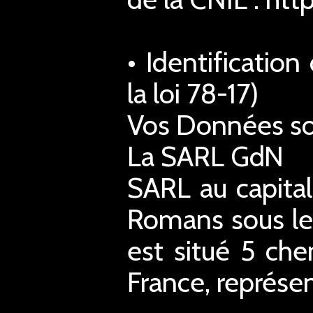
• Identificatio
la loi 78-17)
Vos Données son
La SARL GdN
SARL au capita
Romans sous le
est situé 5 ch
France, représe