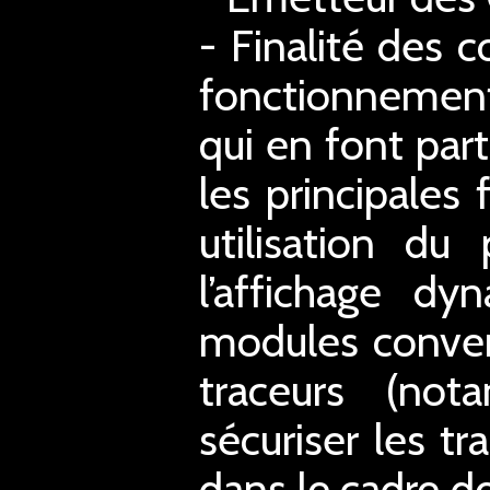
- Finalité des c
fonctionnement
qui en font part
les principales
utilisation du
l’affichage d
modules conver
traceurs (not
sécuriser les tr
dans le cadre de