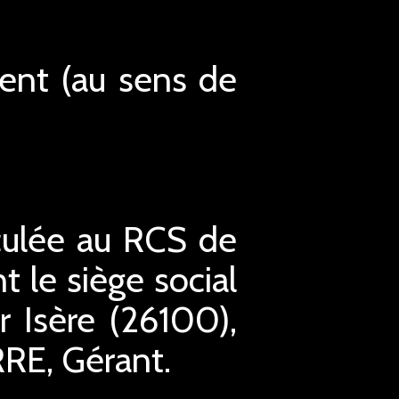
ment (au sens de
culée au RCS de
le siège social
 Isère (26100),
RRE, Gérant.