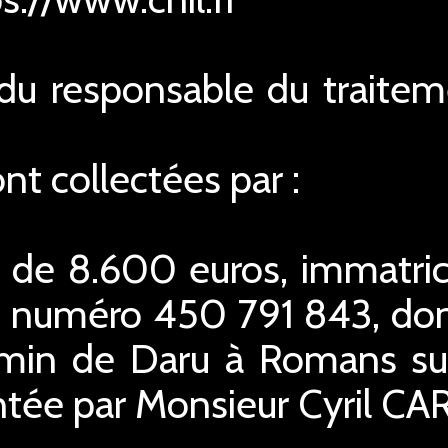
n du responsable du traite
t collectées par :
l de 8.600 euros, immatri
 numéro 450 791 843, dont 
emin de Daru à Romans sur
ntée par Monsieur Cyril CA