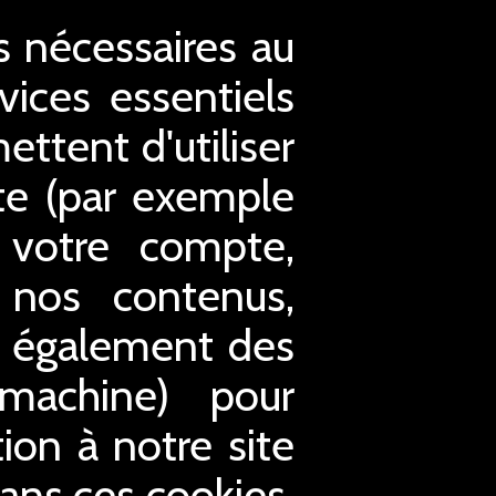
es nécessaires au
ices essentiels
ettent d'utiliser
ite (par exemple
à votre compte,
 nos contenus,
s également des
 machine) pour
tion à notre site
Sans ces cookies,