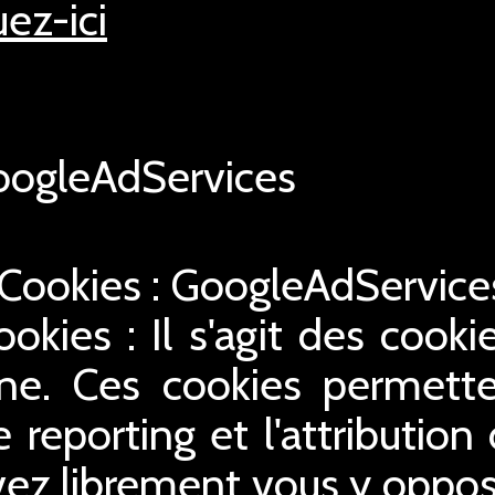
uez-ici
ogleAdServices
 Cookies : GoogleAdServic
ookies : Il s'agit des cookie
gne. Ces cookies permette
le reporting et l'attribution
ez librement vous y oppose