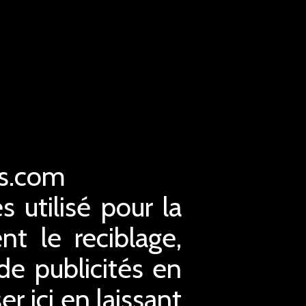
es.com
s utilisé pour la
nt le reciblage,
 de publicités en
r ici en laissant