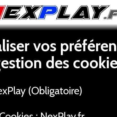
iser vos préféren
estion des cooki
Play (Obligatoire)
Cookies : NexPlay.fr