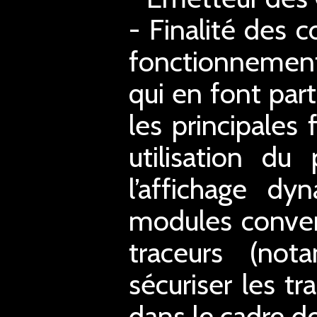
- Finalité des c
fonctionnement
qui en font part
les principales
utilisation du
l’affichage d
modules conver
traceurs (not
sécuriser les tr
dans le cadre de