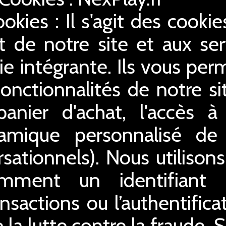
ookies : Il s'agit des cooki
 de notre site et aux serv
ie intégrante. Ils vous perm
 fonctionnalités de notre s
 panier d'achat, l'accès 
ynamique personnalisé de
sationnels). Nous utilison
amment un identifiant
ansactions ou l’authentifica
 la lutte contre la fraude. 