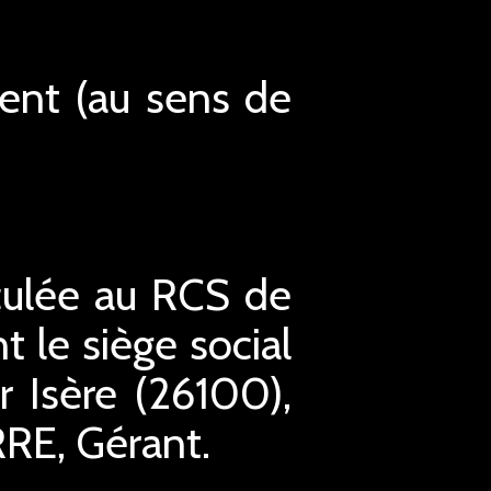
ment (au sens de
culée au RCS de
le siège social
 Isère (26100),
RRE, Gérant.