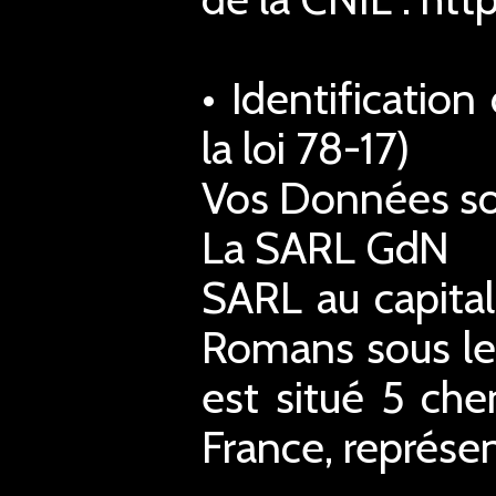
• Identificatio
la loi 78-17)
Vos Données son
La SARL GdN
SARL au capita
Romans sous le
est situé 5 ch
France, représe