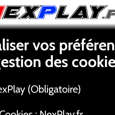
iser vos préféren
estion des cooki
Play (Obligatoire)
Cookies : NexPlay.fr