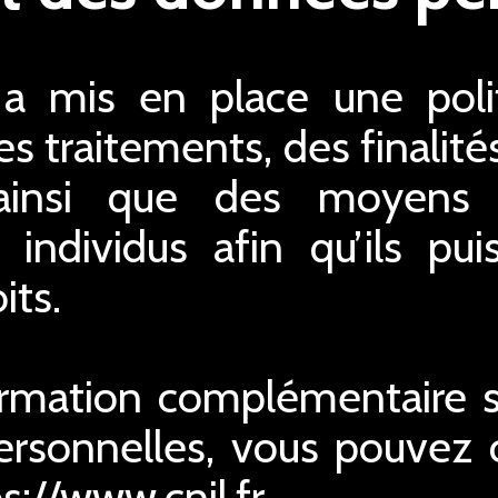
 mis en place une polit
s traitements, des finalité
ainsi que des moyens 
s individus afin qu’ils pu
its.
ormation complémentaire su
rsonnelles, vous pouvez co
ps://www.cnil.fr