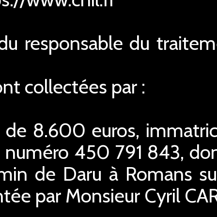
n du responsable du traite
t collectées par :
l de 8.600 euros, immatri
 numéro 450 791 843, dont 
emin de Daru à Romans sur
ntée par Monsieur Cyril CA