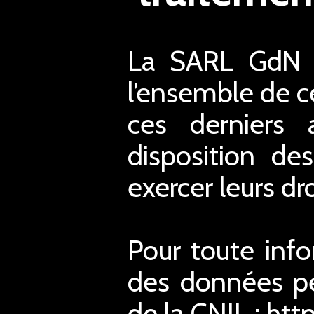
La SARL GdN a
l’ensemble de ce
ces derniers 
disposition de
exercer leurs dro
Pour toute inf
des données pe
de la CNIL : htt