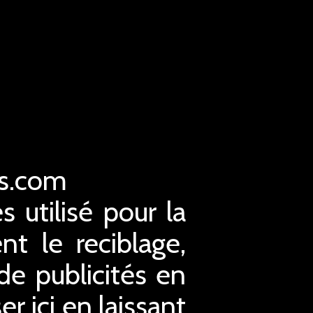
es.com
s utilisé pour la
nt le reciblage,
 de publicités en
r ici en laissant