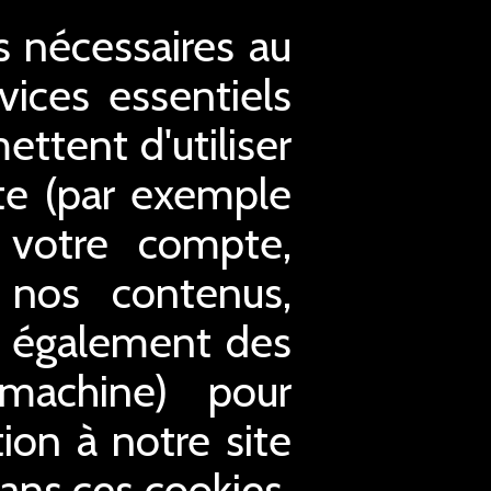
es nécessaires au
ices essentiels
ettent d'utiliser
ite (par exemple
à votre compte,
 nos contenus,
s également des
 machine) pour
tion à notre site
Sans ces cookies,