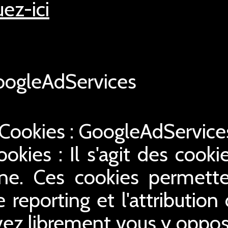
uez-ici
ogleAdServices
 Cookies : GoogleAdServic
ookies : Il s'agit des cookie
gne. Ces cookies permette
le reporting et l'attribution
ez librement vous y oppose