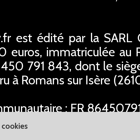
.fr est édité par la SARL
00 euros, immatriculée a
450 791 843, dont le siège 
u à Romans sur Isère (2610
mmunautaire : FR 864507
s cookies
 la loi Informatique et L