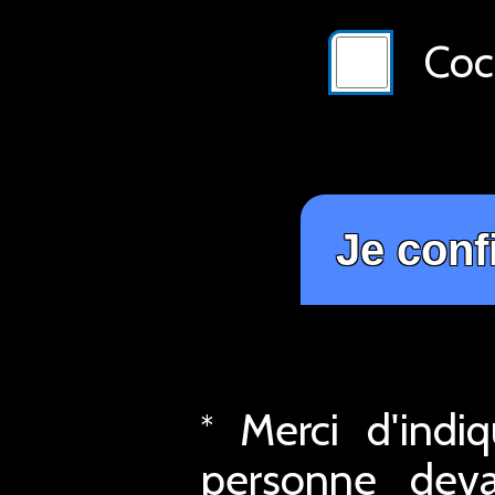
Coch
Merci d'indi
*
personne deva