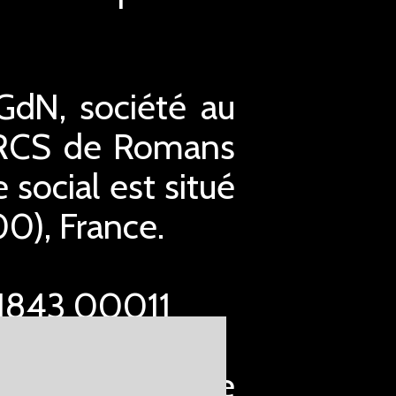
 GdN, société au
u RCS de Romans
social est situé
0), France.
91843 00011
ibertés en date