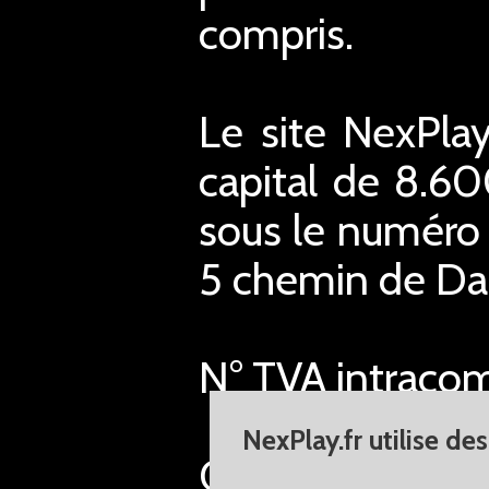
compris.
Le site NexPlay
capital de 8.6
sous le numéro 
5 chemin de Dar
N° TVA intraco
NexPlay.fr utilise de
Conformément à