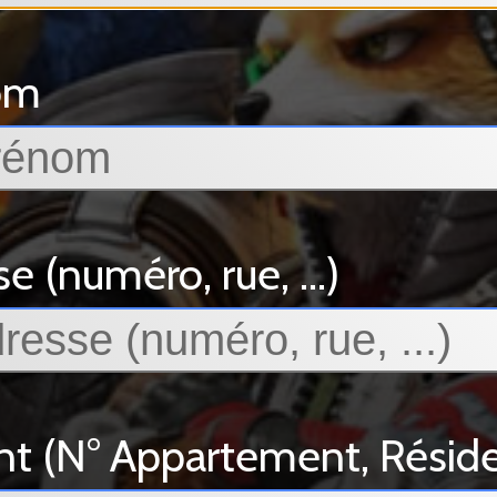
om
e (numéro, rue, ...)
(N° Appartement, Résidenc