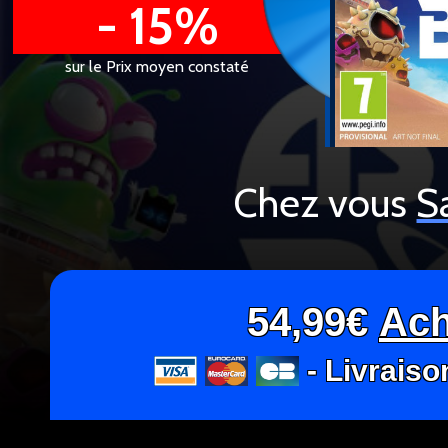
- 15%
sur le Prix moyen constaté
Chez vous
S
54,99€
Ach
- Livraiso