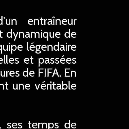
'un entraîneur
et dynamique de
uipe légendaire
elles et passées
ures de FIFA. En
nt une véritable
s, ses temps de