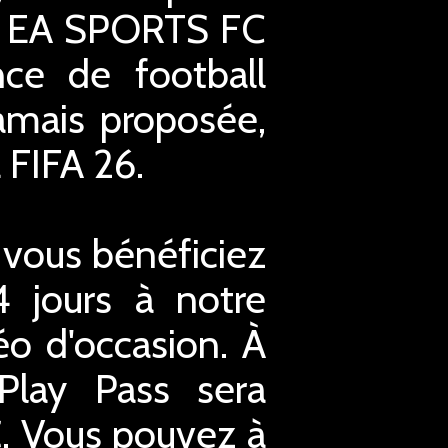
é, EA SPORTS FC
ce de football
jamais proposée,
a FIFA 26.
 vous bénéficiez
4 jours à notre
éo d'occasion. À
xPlay Pass sera
€. Vous pouvez à