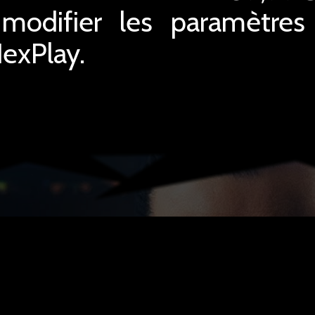
difier les paramètres o
NexPlay.