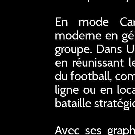
En mode Carri
moderne en gér
groupe. Dans U
en réunissant l
du football, co
ligne ou en loc
bataille stratég
Avec ses graph