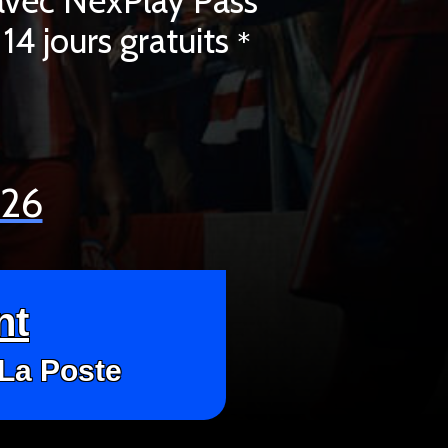
avec NexPlay Pass
14 jours gratuits
*
026
nt
 La Poste