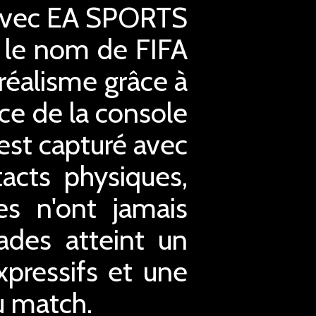
 avec EA SPORTS
 le nom de FIFA
 réalisme grâce à
ce de la console
st capturé avec
tacts physiques,
es n'ont jamais
ades atteint un
xpressifs et une
u match.