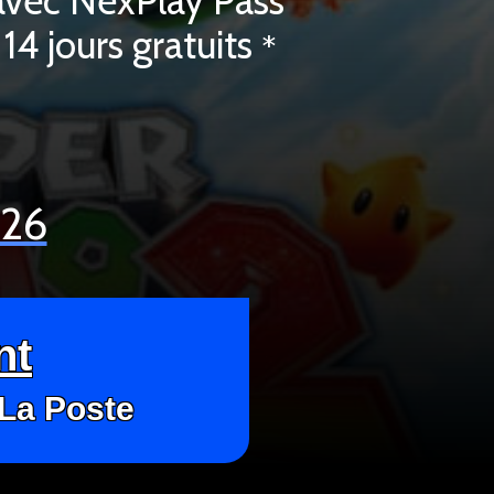
avec NexPlay Pass
14 jours gratuits
*
026
nt
 La Poste