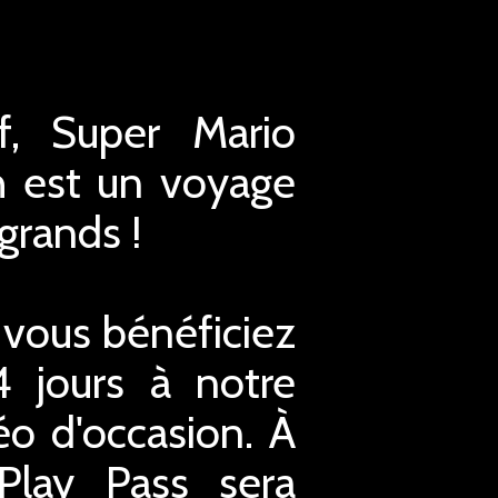
if, Super Mario
h est un voyage
 grands !
 vous bénéficiez
4 jours à notre
éo d'occasion. À
xPlay Pass sera