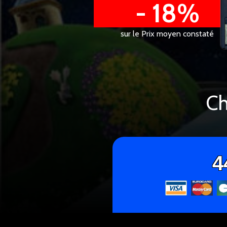
- 18%
sur le Prix moyen constaté
Ch
4