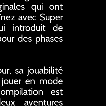
inales qui ont
înez avec Super
i introduit de
pour des phases
r, sa jouabilité
e jouer en mode
ompilation est
deux aventures