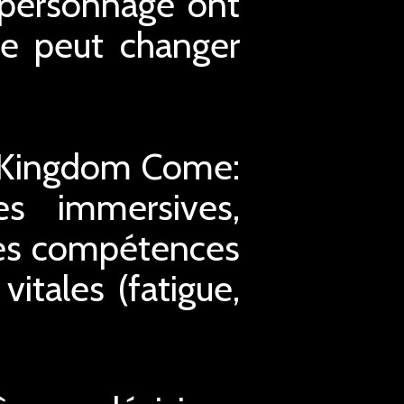
 personnage ont
nce peut changer
u, Kingdom Come:
es immersives,
es compétences
vitales (fatigue,