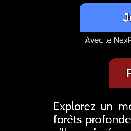
J
Avec le NexP
Explorez un mo
forêts profonde