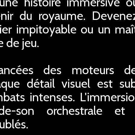
une histoire immersive o
venir du royaume. Devene
rier impitoyable ou un ma
e de jeu.
ancées des moteurs de
aque détail visuel est sub
mbats intenses. L'immersio
e-son orchestrale et 
ublés.