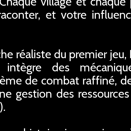
. Chaque village et chaque
raconter, et votre influe
oche réaliste du premier je
I intègre des mécaniqu
ème de combat raffiné, d
ne gestion des ressources 
).