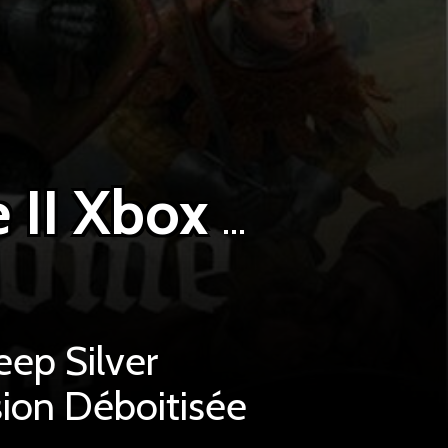
Kingdom Come Deliverance II Xbox Series
eep Silver
sion Déboitisée