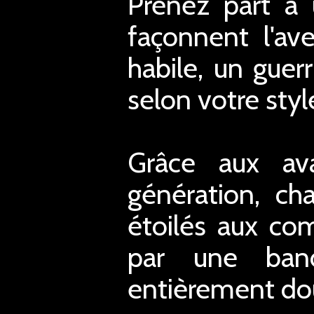
Prenez part à 
façonnent l'a
habile, un guer
selon votre styl
Grâce aux av
génération, ch
étoilés aux co
par une band
entièrement do