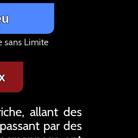
eu
e sans Limite
x
che, allant des
 passant par des