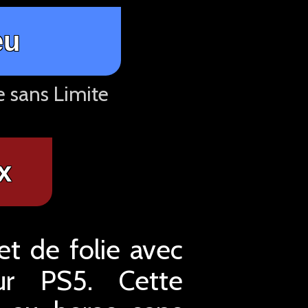
eu
e sans Limite
x
et de folie avec
ur PS5. Cette