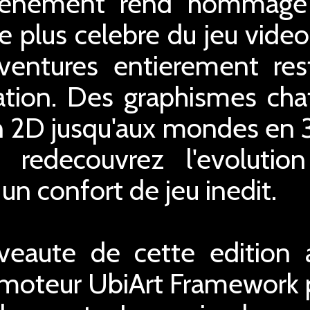
venement rend hommage
e plus celebre du jeu vide
ventures entierement res
ation. Des graphismes cha
n 2D jusqu'aux mondes en
redecouvrez l'evolution
un confort de jeu inedit.
eaute de cette edition a
u moteur UbiArt Framework