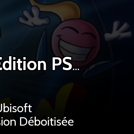
Rayman 30th Anniversary Edition PS5
Ubisoft
sion Déboitisée