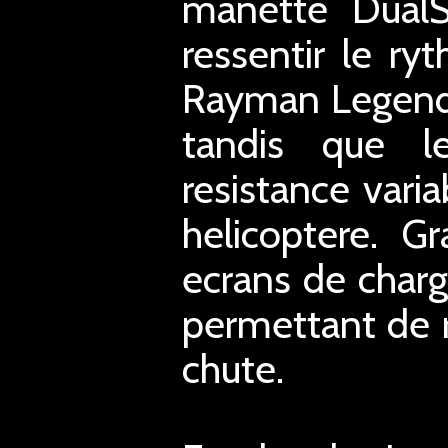
manette DualS
ressentir le r
Rayman Legends
tandis que le
resistance vari
helicoptere. G
ecrans de char
permettant de 
chute.