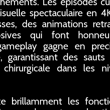
chements. Les episodes cu
isuelle spectaculaire en 4K
sses, des animations retr
osives qui font honne
 gameplay gagne en prec
ue, garantissant des sauts
 chirurgicale dans les n
ite brillamment les foncti