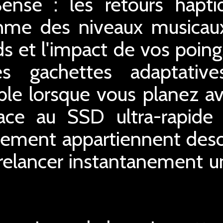
ense : les retours hapti
ythme des niveaux musica
 et l'impact de vos poings
s gachettes adaptativ
able lorsque vous planez 
race au SSD ultra-rapide
gement appartiennent deso
relancer instantanement un