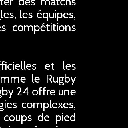
uter des matchs
les, les équipes,
es compétitions
icielles et les
comme le Rugby
ugby 24 offre une
gies complexes,
s coups de pied