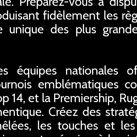
le. Préparez-vous à disp
oduisant fidèlement les règ
e unique des plus grand
s équipes nationales off
tournois emblématiques 
p 14, et la Premiership, R
hentique. Créez des straté
mêlées, les touches et le