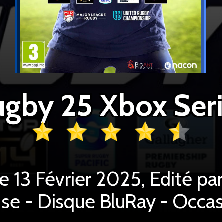
gby 25 Xbox Ser
le 13 Février 2025, Edité p
ise - Disque BluRay - Occa