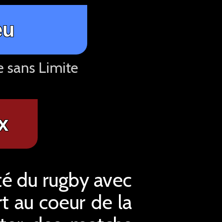
eu
e sans Limite
x
ité du rugby avec
rt au coeur de la