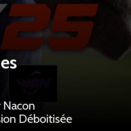
ies
ar Nacon
sion Déboitisée