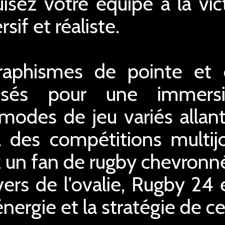
uisez votre équipe à la vic
if et réaliste.
graphismes de pointe et 
misés pour une immers
modes de jeu variés alla
à des compétitions multijo
 un fan de rugby chevronn
ers de l'ovalie, Rugby 24 
'énergie et la stratégie de c