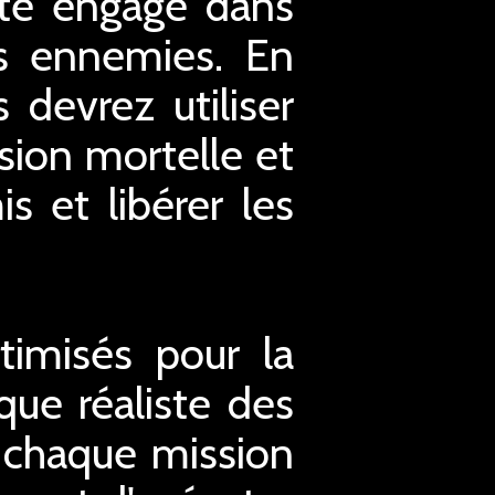
ite engagé dans
es ennemies. En
 devrez utiliser
ision mortelle et
s et libérer les
timisés pour la
que réaliste des
 chaque mission