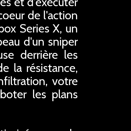
ues et d'exécuter
coeur de l'action
box Series X, un
 peau d'un sniper
se derrière les
e la résistance,
iltration, votre
boter les plans