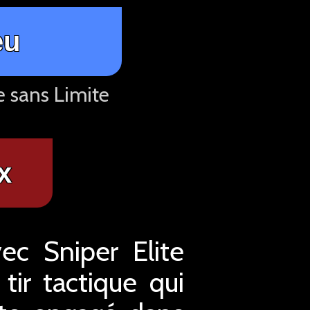
eu
e sans Limite
x
ec Sniper Elite
tir tactique qui