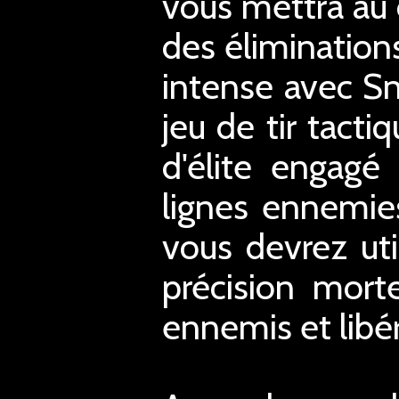
vous mettra au d
des éliminations
intense avec Sn
jeu de tir tacti
d'élite engagé
lignes ennemies
vous devrez uti
précision mort
ennemis et libér