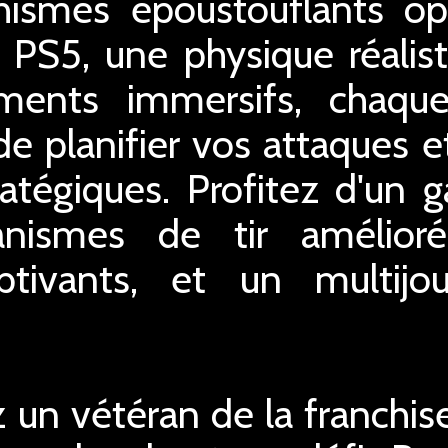
ismes époustouflants op
 PS5, une physique réalist
ments immersifs, chaqu
de planifier vos attaques e
ratégiques. Profitez d'un 
nismes de tir amélior
ptivants, et un multijo
un vétéran de la franchise