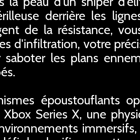
s la peau d'un sniper d'él
rilleuse derrière les lign
ent de la résistance, vous
d'infiltration, votre préc
 saboter les plans ennemi
pés.
ismes époustouflants op
 Xbox Series X, une physi
 environnements immersifs,