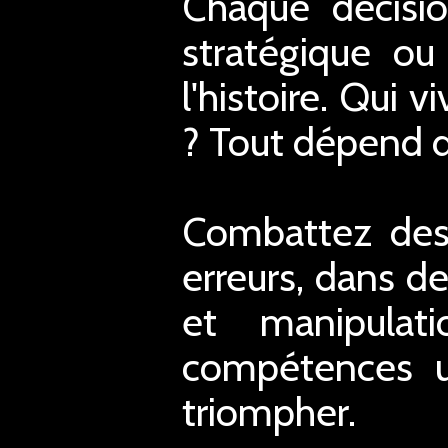
Chaque décisio
stratégique ou
l'histoire. Qui 
? Tout dépend d
Combattez des 
erreurs, dans d
et manipulati
compétences u
triompher.