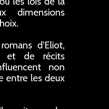
où les lois de la
ux dimensions
hoix.
romans d'Eliot,
 et de récits
nfluencent non
re entre les deux