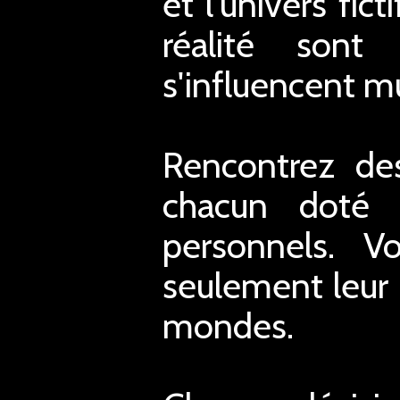
et l'univers fic
réalité sont
s'influencent m
Rencontrez des
chacun doté 
personnels. V
seulement leur d
mondes.