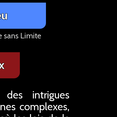
eu
e sans Limite
x
des intrigues
ines complexes,