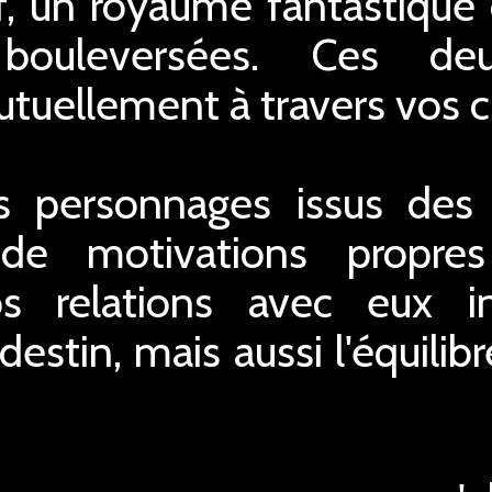
tif, un royaume fantastique 
 bouleversées. Ces de
utuellement à travers vos c
 personnages issus des 
de motivations propres
os relations avec eux i
estin, mais aussi l'équilib