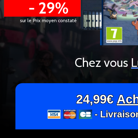
- 29%
sur le Prix moyen constaté
Chez vous
L
24,99€
Ach
- Livraiso